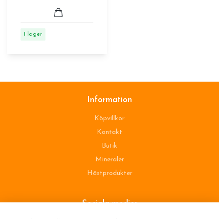
I lager
Information
Köpvillkor
Kontakt
Butik
Mineraler
Hästprodukter
Sociala medier