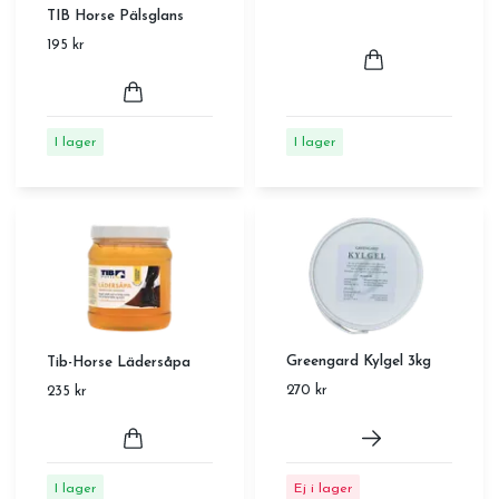
TIB Horse Pälsglans
195 kr
I lager
I lager
Greengard Kylgel 3kg
Tib-Horse Lädersåpa
270 kr
235 kr
Ej i lager
I lager