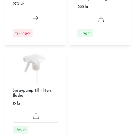
270 kr
635 kr
Ej i lager
I lager
Spraypump till 1 liters
flaska
15 kr
I lager