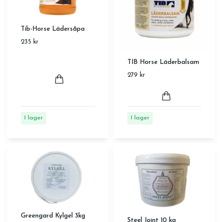
Tib-Horse Lädersåpa
235 kr
TIB Horse Läderbalsam
279 kr
I lager
I lager
Greengard Kylgel 3kg
Steel Joint 10 kg